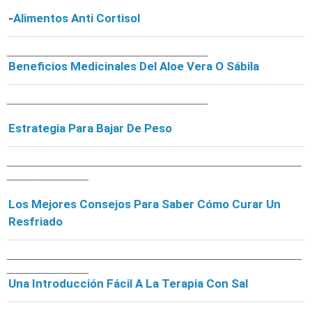
-
Alimentos Anti Cortisol
________________________________
Beneficios Medicinales Del Aloe Vera O Sábila
________________________________
Estrategia Para Bajar De Peso
_______________________________________________
_____________
Los Mejores Consejos Para Saber Cómo Curar Un
Resfriado
_______________________________________________
_____________
Una Introducción Fácil A La Terapia Con Sal