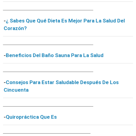
_________________________________
-
¿ Sabes Que Qué Dieta Es Mejor Para La Salud Del
Corazón?
_________________________________
-
Beneficios Del Baño Sauna Para La Salud
_________________________________
-
Consejos Para Estar Saludable Después De Los
Cincuenta
_________________________________
-
Quiropráctica Que Es
________________________________